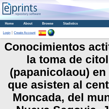
Home
About
Browse
Stadistics
Login
Create Account
Conocimientos acti
la toma de cito
(papanicolaou) en 
que asisten al cent
Moncada, del muni