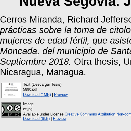
Nueva Segovia. J
Cerros Miranda, Richard Jeffers
prácticas sobre la toma de citol
mujeres de edad fértil, que asist
Moncada, del municipio de Santa
Septiembre 2018.
Otra thesis, 
Nicaragua, Managua.
Text (Descargar Tesis)
5890.pdf
Download (1MB)
|
Preview
Image
cc.jpg
Available under License
Creative Commons Attribution Non-com
Download (6kB)
|
Preview