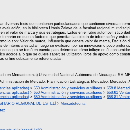
icar diversas tesis que contienen particularidades que contienen diversa infor
de evaluación, en la biblioteca Urania Zelaya de la facultad regional mult
 en el valor de marca y sus estrategias. Estos en el rubro automovilístico d
se tomarán en cuenta factores que permitan la colecta de información y estos
omo lo son: Valor de marca, Influencia que genera valor de marca, Decisión 
 de interés a estudiar, luego se evaluaron por su innovación o poco profundi
yo concepto se tomó en cuenta para determinar cómo influye en él consumidor.
rico acorde a lo que se quiere saber; se utilizaron libros de apoyo como const
cas online debidamente referenciadas.
iado en Mercadotecnia)-Universidad Nacional Autónoma de Nicaragua. SM M
Administración de Mercado, Planificación Estratégica, Mercadeo, Mercados, 
encias aplicadas)
>
650 Administración y servicios auxiliares
>
658.8 Mercad
encias aplicadas)
>
650 Administración y servicios auxiliares
>
658.81 Venta
encias aplicadas)
>
650 Administración y servicios auxiliares
>
658.81 Ventas
ITARIO REGIONAL DE ESTELÍ
>
Mercadotecnia
rtez