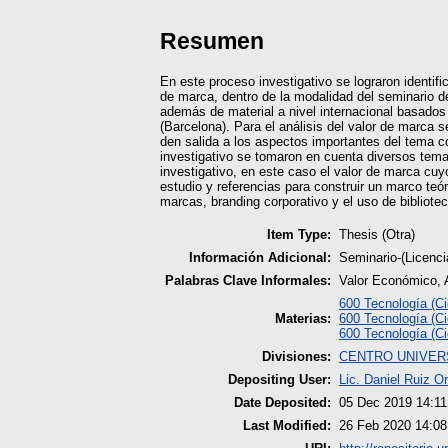
Resumen
En este proceso investigativo se lograron identif
de marca, dentro de la modalidad del seminario 
además de material a nivel internacional basados
(Barcelona). Para el análisis del valor de marca 
den salida a los aspectos importantes del tema c
investigativo se tomaron en cuenta diversos temas
investigativo, en este caso el valor de marca cu
estudio y referencias para construir un marco teó
marcas, branding corporativo y el uso de bibliote
Item Type:
Thesis (Otra)
Información Adicional:
Seminario-(Licenc
Palabras Clave Informales:
Valor Económico, 
600 Tecnología (Ci
Materias:
600 Tecnología (Ci
600 Tecnología (Ci
Divisiones:
CENTRO UNIVERS
Depositing User:
Lic. Daniel Ruiz O
Date Deposited:
05 Dec 2019 14:11
Last Modified:
26 Feb 2020 14:08