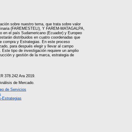
mación sobre nuestro tema, que trata sobre valor
idisciplinaria (FAREMESTELI), Y FAREM-MATAGALPA,
ado en el país Sudamericano (Ecuador) y Europeo
 estarán distribuidos en cuatro coordenadas que
de compra y Estrategias. En este proceso
zado, para después elegir y llevar al campo
 Este tipo de investigación requiere un amplio
rucción y gestión de la marca, estrategia de
ER 378.242 Ara 2019.
Análisis de Mercado.
eo de Servicios
s
-Estrategias