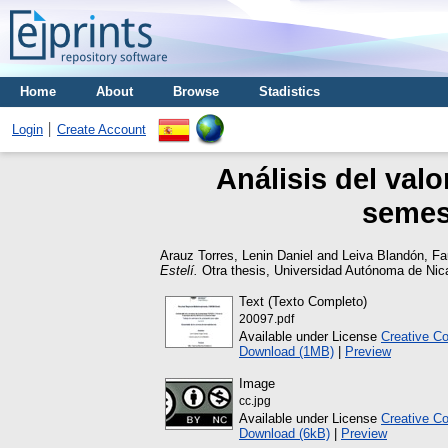
Home
About
Browse
Stadistics
Login
Create Account
Análisis del val
semest
Arauz Torres, Lenin Daniel
and
Leiva Blandón, Fa
Estelí.
Otra thesis, Universidad Autónoma de Nic
Text (Texto Completo)
20097.pdf
Available under License
Creative C
Download (1MB)
|
Preview
Image
cc.jpg
Available under License
Creative C
Download (6kB)
|
Preview