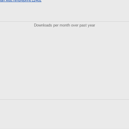
unan.edu.ni/id/eprint/11482
Downloads per month over past year