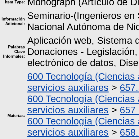
Monograph (Artículo de D
Item Type:
Seminario-(Ingenieros en
Información
Adicional:
Nacional Autónoma de Ni
Aplicación web, Sistema d
Palabras
Donaciones - Legislación
Clave
Informales:
electrónico de datos, Dis
600 Tecnología (Ciencias 
servicios auxiliares
>
657.
600 Tecnología (Ciencias 
servicios auxiliares
>
657 
Materias:
600 Tecnología (Ciencias 
servicios auxiliares
>
658.