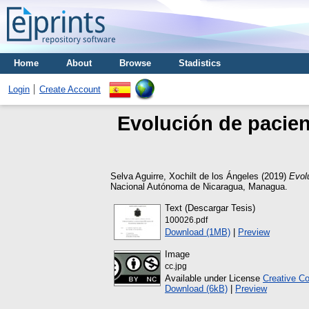
Home
About
Browse
Stadistics
Login
Create Account
Evolución de pacien
Selva Aguirre, Xochilt de los Ángeles
(2019)
Evol
Nacional Autónoma de Nicaragua, Managua.
Text (Descargar Tesis)
100026.pdf
Download (1MB)
|
Preview
Image
cc.jpg
Available under License
Creative C
Download (6kB)
|
Preview