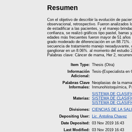
Resumen
Con el objetivo de describir la evolución de pac
observacional, retrospectivo. Fueron analizados l
de estadificar a las pacientes, y el manejo brinda
confianza, se realizó gráficos tipo pastel, barras
edades más frecuentes fueron mayor de 51 años en
grado moderado de diferenciación en un 88.71%. el
secuencia de tratamiento manejo neoadyuvante, c
ganglionar en un 8.06%. al momento del estudio 2
Palabras clave: Cáncer de mama, Her 2, recurren
Item Type:
Thesis (Otra)
Información
Tesis-(Especialista e
Adicional:
Palabras Clave
Neoplasias de la mama
Informales:
Inmunohistoquímica, P
SISTEMA DE CLASIF
Materias:
SISTEMA DE CLASIF
SISTEMA DE CLASIF
Divisiones:
CIENCIAS DE LA SAL
Depositing User:
Lic. Antolina Chavez
Date Deposited:
03 Nov 2019 16:43
Last Modified:
03 Nov 2019 16:43