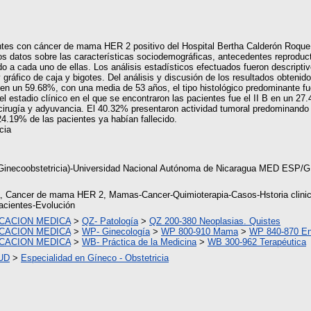
ientes con cáncer de mama HER 2 positivo del Hospital Bertha Calderón Roque 
os datos sobre las características sociodemográficas, antecedentes reproduct
do a cada uno de ellas. Los análisis estadísticos efectuados fueron descriptiv
 y gráfico de caja y bigotes. Del análisis y discusión de los resultados obteni
 un 59.68%, con una media de 53 años, el tipo histológico predominante fue 
 estadio clínico en el que se encontraron las pacientes fue el II B en un 27.
irugía y adyuvancia. El 40.32% presentaron actividad tumoral predominando 
4.19% de las pacientes ya habían fallecido.
cia
n Ginecoobstetricia)-Universidad Nacional Autónoma de Nicaragua MED ESP
, Cancer de mama HER 2, Mamas-Cancer-Quimioterapia-Casos-Hstoria clinicas
acientes-Evolución
ICACION MEDICA
>
QZ- Patología
>
QZ 200-380 Neoplasias. Quistes
ICACION MEDICA
>
WP- Ginecología
>
WP 800-910 Mama
>
WP 840-870 En
ICACION MEDICA
>
WB- Práctica de la Medicina
>
WB 300-962 Terapéutica
UD
>
Especialidad en Gíneco - Obstetricia