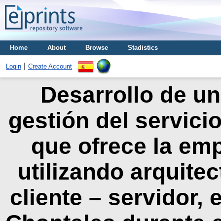
Home
About
Browse
Stadistics
Login
Create Account
Desarrollo de un
gestión del servicio
que ofrece la em
utilizando arquitec
cliente – servidor, 