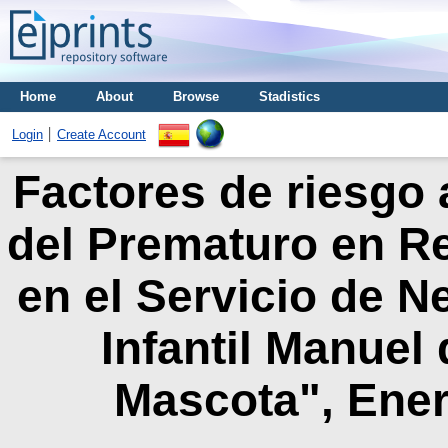
Home
About
Browse
Stadistics
Login
Create Account
Factores de riesgo 
del Prematuro en R
en el Servicio de N
Infantil Manuel
Mascota", Ener