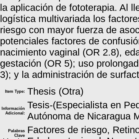
la aplicación de fototerapia. Al l
logística multivariada los facto
riesgo con mayor fuerza de asoc
potenciales factores de confusión
nacimiento vaginal (OR 2.8), e
gestación (OR 5); uso prolongad
3); y la administración de surfac
Thesis (Otra)
Item Type:
Tesis-(Especialista en Ped
Información
Adicional:
Autónoma de Nicaragua 
Factores de riesgo, Retinop
Palabras
Clave