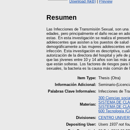
Download (6kB)
|
Preview
Resumen
Las Infecciones de Transmisión Sexual, son una pr
edades, pero principalmente el daño recae en ad
estas. En esta investigación se realiza el presen
adolescentes que asisten a los puestos de salud 
demográficamente a las mujeres adolescentes en est
infección. Esta investigación es descriptiva, cua
autorización de la directora del hospital y jefe 
que las jóvenes entre 10 y 14 años son las más af
que están solteras. Los factores de riesgos para
sexuales, la bacteria es la causa más común de 
Item Type:
Thesis (Otra)
Información Adicional:
Seminario-(Licenci
Palabras Clave Informales:
Infecciones de Tra
300 Ciencias socia
SISTEMA DE CLA
Materias:
SISTEMA DE CLA
600 Tecnología (Ci
Divisiones:
CENTRO UNIVER
Depositing User:
Users 1937 not fo