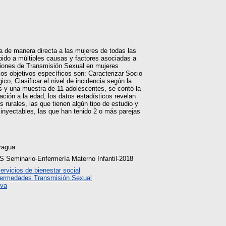
ta de manera directa a las mujeres de todas las
ido a múltiples causas y factores asociadas a
ecciones de Transmisión Sexual en mujeres
os objetivos específicos son: Caracterizar Socio
co, Clasificar el nivel de incidencia según la
tes y una muestra de 11 adolescentes, se contó la
ación a la edad, los datos estadísticos revelan
rurales, las que tienen algún tipo de estudio y
inyectables, las que han tenido 2 o más parejas
ragua
S Seminario-Enfermería Materno Infantil-2018
rvicios de bienestar social
ermedades Transmisión Sexual
iva