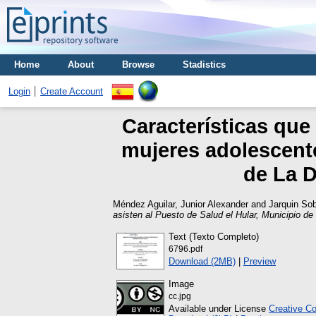
Home
About
Browse
Stadistics
Login
Create Account
Características que
mujeres adolescente
de La D
Méndez Aguilar, Junior Alexander
and
Jarquin Sob
asisten al Puesto de Salud el Hular, Municipio de L
Text (Texto Completo)
6796.pdf
Download (2MB)
|
Preview
Image
cc.jpg
Available under License
Creative C