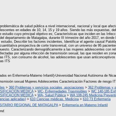
oblemática de salud pública a nivel internacional, nacional y local que afec
olescentes en edades de 10, 14, 15 y 19 años. Siendo las más expuestas, deb
te estudio cuyo principal objetivo es; Características que inciden en las Inf
del departamento de Matagalpa, durante III trimestre del año 2017, en donde l
udio, Describir los factores incidentes, Identificar el agente causal Patológi
licuantitativa prospectiva de corte transversal, con un universo de 95 pacien
de puesto. Caracterizando demográficamente a las mujeres adolescentes con rel
ectadas por alguna infección de transmisión sexual, las que residen en zonas 
 las ITS, son consumo de alcohol, las adolescentes que usan anticonceptivos 
las ITS
ados en Enfermería-Materno Infantil)-Universidad Nacional Autónoma de Nica
nsmisión sexual Mujeres Adolescentes Caracterización Factores de riesgo IT
les
>
360 Problemas y servicios sociales, asociaciones
>
362 Problemas y se
SIFICACION MEDICA
>
WC- Enfermedades Trasmisibles
>
WC 140-185 Enf
SIFICACION MEDICA
>
WA- Salud Pública
>
WA 108-245 Medicina Prevent
encias aplicadas)
>
610 Ciencias médicas. Medicina
>
610.73 Enfermería
SITARIO REGIONAL DE MATAGALPA
>
Enfermería en Materno Infantil
und.